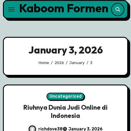
Kaboom Formen
Skip
to
content
January 3, 2026
Home
2026
January
3
Uncategorized
Riuhnya Dunia Judi Online di
Indonesia
richdove38
January 3, 2026