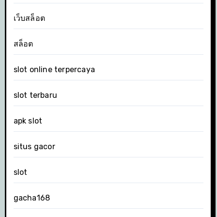
เว็บสล็อต
สล็อต
slot online terpercaya
slot terbaru
apk slot
situs gacor
slot
gacha168