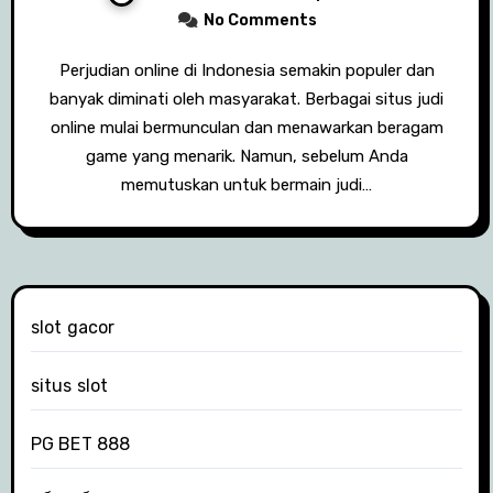
No Comments
Perjudian online di Indonesia semakin populer dan
banyak diminati oleh masyarakat. Berbagai situs judi
online mulai bermunculan dan menawarkan beragam
game yang menarik. Namun, sebelum Anda
memutuskan untuk bermain judi…
slot gacor
situs slot
PG BET 888